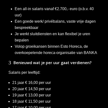
jd
at
ie
Een all-in salaris vanaf €2.700,- euro (o.b.v. 40
uur)
Een goede werk/ privébalans, vaste vrije dagen
bespreekbaar
Je werkt sluitdiensten
en kan flexibel je uren
bepalen
Volop groeikansen binnen Esto Horeca, de
overkoepelende horeca-organisatie van BANKA
3
Benieuwd wat je per uur gaat verdienen?
Salaris per leeftijd:
21 jaar € 16,00 per uur
20 jaar € 14,50 per uur
19 jaar € 13,00 per uur
18 jaar € 11,50 per uur
17 jaar € 10,00 per uur