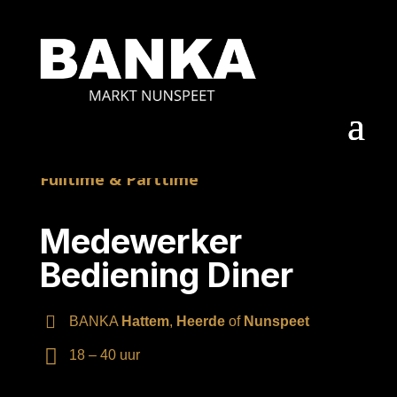
Fulltime & Parttime
Medewerker
Bediening Diner
BANKA
Hattem
,
Heerde
of
Nunspeet
L
18 – 40 uur
o
Ti
c