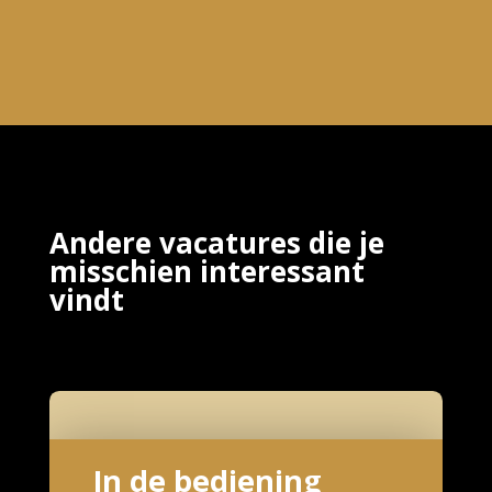
ic
t
n
a
o
c
n
k
ic
o
n
Andere vacatures die je
misschien interessant
vindt
In de bediening