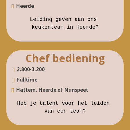
cl
Heerde
o
t
c
h
Leiding geven aan ons 

k
u
keukenteam in Heerde?
m
ic
b
o
t
n
a
Chef bediening
c
k
2.800-3.200
ic
e
o
Fulltime
u
n
cl
Hattem, Heerde of Nunspeet
r
o
t
o
c
h
Heb je talent voor het leiden 
si
k
u
van een team?
g
m
ic
n
b
o