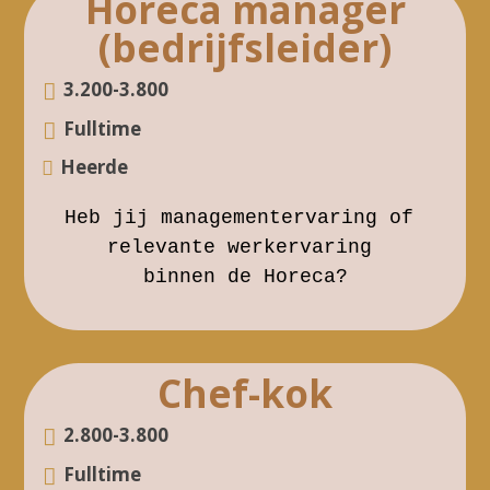
Horeca manager
(bedrijfsleider)
3.2
00-3.800
Fulltime
cl
Heerde
o
t
c
h
Heb jij managementervaring of 
k
u
relevante werkervaring 
m
ic
binnen de Horeca?
b
o
t
n
a
c
Chef-kok
k
ic
2.800-3.800
o
n
Fulltime