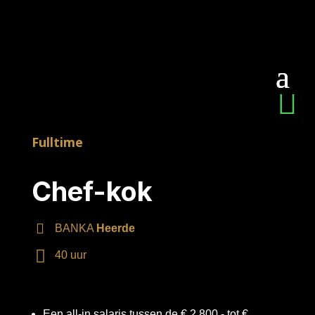
Fulltime
Chef-kok
BANKA
Heerde
L
40 uur
o
Ti
c
jd
at
Een all-in salaris tussen de € 2.800,- tot €